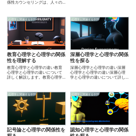
の心理的な側面を検証し、研究
係性カウンセリングは、人々の
しています。心理学には、社会
心理的健康を維持するための相
心理学、認知心理学、行動心理
談や支援を行う学問分野です。
学、教育心理学など、様々な分
心理学は、人間の心理に関する
心理学と関連する学問
心理学と関連する学問
野があります。心理学との関係
科学的研究を行い、これを理解
性は、その分野に...
するための理論を構築していま
す。つまり、カウ...
教育心理学と心理学の関係
深層心理学と心理学の関係
性を理解する
性を探る
教育心理学と心理学の違い教育
深層心理学と心理学の違い深層
心理学と心理学の違いについて
心理学と心理学の違い深層心理
詳しく解説します。教育心理学
学と心理学の違いについて詳し
とは、教育プロセスにおける子
く説明します。深層心理学と
どもたちの思考、行動、感情、
は、人間の心理を洞察し、それ
学習などを理解するための学問
を理解する方法を提唱した研究
心理学と関連する学問
心理学と関連する学問
です。教育心理学の目的は、子
分野です。この分野では、人間
どもたちの教育プロセスを最大
の内面や潜在意識を解明するた
限に効果的に行う...
めに、フリーメイソ...
記号論と心理学の関係性を
認知心理学と心理学の関係
探る
性を探る