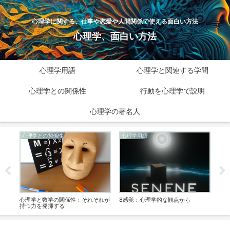
心理学に関する、仕事や恋愛や人間関係で使える面白い方法
心理学、面白い方法
心理学用語
心理学と関連する学問
心理学との関係性
行動を心理学で説明
心理学の著名人
心理学との関係性
心理学用語
心
る
心理学と数学の関係性：それぞれが
8感覚：心理学的な観点から
発達
持つ力を発揮する
解す