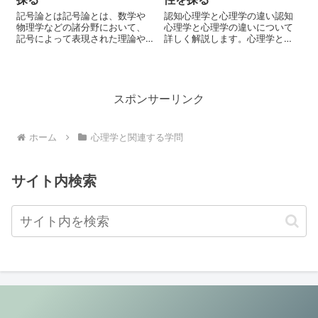
記号論とは記号論とは、数学や
認知心理学と心理学の違い認知
物理学などの諸分野において、
心理学と心理学の違いについて
記号によって表現された理論や
詳しく解説します。心理学と
モデルを扱う学問分野である。
は、人間行動や思考についての
記号論を扱う際には、記号の種
研究を中心に、人間の心理学的
類や表記法、およびその記号を
な要素を研究する学問です。心
用いたモデルの解釈などを含む
理学は、人間がどのように行動
様々な知識が必要となる。記号
を決定し、どのような状態にな
スポンサーリンク
論は、古典的な数...
るのかなど、多くの...
ホーム
心理学と関連する学問
サイト内検索