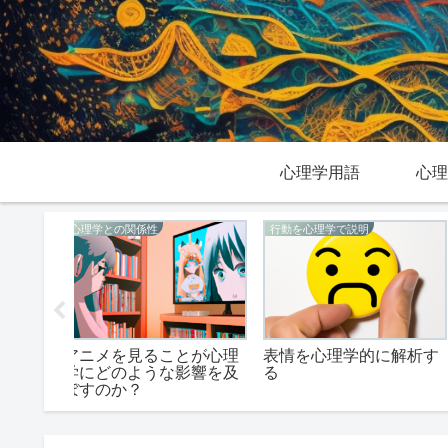
心理学用語
心理
心理学と関連する学問
心理学用語
に解析す
精神物理学と心理学の関
図形残効：心理学的な
係性を探る
点から