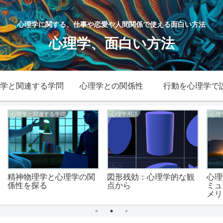
心理学に関する、仕事や恋愛や人間関係で使える面白い方法
心理学、面白い方法
学と関連する学問
心理学との関係性
行動を心理学で
心理学用語
行動を心理学で説明
観
心理学的観点から見たコ
右上を見る行動を心理学
ミュニケーション：その
的に解析する
メリットとデメリット