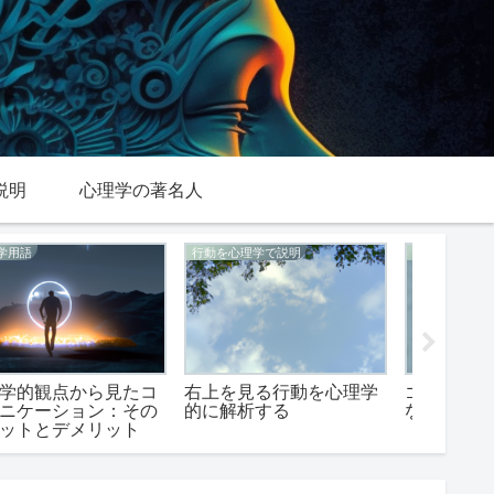
説明
心理学の著名人
心理学用語
心理学との関係性
心理学用
ゴリラバスケ：心理学的
座席配置と心理学：どの
7つの大
な観点から見る
ような関係性があるの
点から
か？