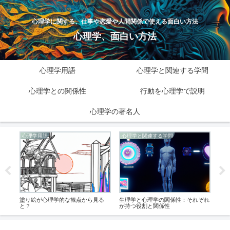
心理学に関する、仕事や恋愛や人間関係で使える面白い方法
心理学、面白い方法
心理学用語
心理学と関連する学問
心理学との関係性
行動を心理学で説明
心理学の著名人
心理学用語
心理学と関連する学問
心
塗り絵が心理学的な観点から見る
生理学と心理学の関係性：それぞれ
植木
と？
が持つ役割と関係性
的な