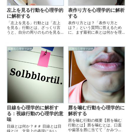
左上を見る行動を心理学的
表作り方を心理学的に解析
に解析する
する
「左上を見る」行動とは「左上
表作り方とは？「表作り方と
を見る」行動とは、ざっくり言
は？」という質問に答えるため
うと、自分の周りのものを見る
に、まず最初に表とは何かを理
時に、視線を左上の方向に向け
解する必要があります。表と
る行動のことです。この行動
は、表題として指定された情報
は、人間の特徴的な行動のひと
やデータを、行と列の交差点
行動を心理学で説明
行動を心理学で説明
つとして広く知られています。
（セル）に入力し、データをま
実際、実験において、人間が新
とめて表示するものです。一般
しい情報を得ようと...
的な表の作り方は以下の...
目線を心理学的に解析す
唇を噛む行動を心理学的に
る：視線行動の心理学的意
解析する
味
唇を噛む行動の概要【唇を噛む
行動とは】唇を噛むとは、口蓋
目線とは何か？＃＃ 目線とは目
や歯茎を唇に当てて「かみつ
線とは、文学上の表現におい