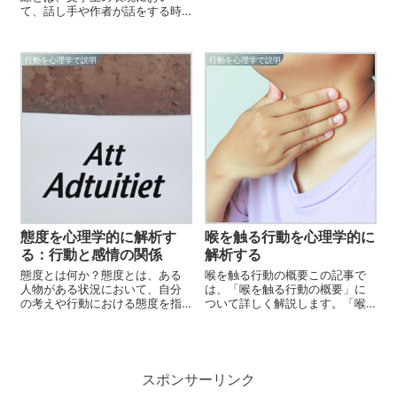
く」行動を指します。唇を噛む
て、話し手や作者が話をする時
行動は、精神的ストレスに対す
に、語り手がどのような視点で
る心理的安全ゾーンを求める行
あるかを表す概念です。文学の
動と考えられています。【唇を
作品を読む時に、話し手の視点
行動を心理学で説明
行動を心理学で説明
噛む行動の特徴】唇を噛む行動
がどのようなものであるかが、
の特徴として、次の...
理解と判断の根拠となります。
＃＃ 目線の種類...
態度を心理学的に解析す
喉を触る行動を心理学的に
る：行動と感情の関係
解析する
態度とは何か？態度とは、ある
喉を触る行動の概要この記事で
人物がある状況において、自分
は、「喉を触る行動の概要」に
の考えや行動における態度を指
ついて詳しく解説します。「喉
します。態度は、長期的な態度
を触る行動」とは、自分の喉を
と短期的な態度にわけられま
触る行為を指します。喉を触る
す。長期的な態度とは、ある状
行動は、慢性的な喉の症状を改
況を受け入れるかどうかを決め
善するために取られる行動で
る基準となる態度を指し、短期
す。喉を触る行動は、喉のスト
スポンサーリンク
的な態度とは、ある...
レスを緩和する効果...