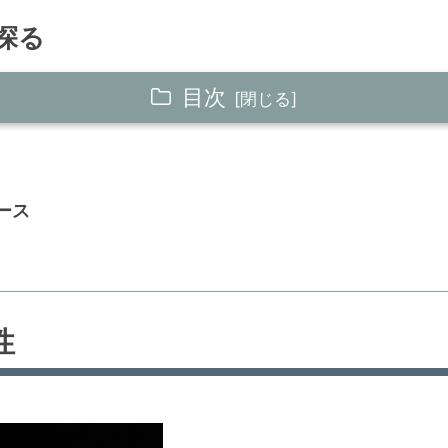
探る
目次
ース
性