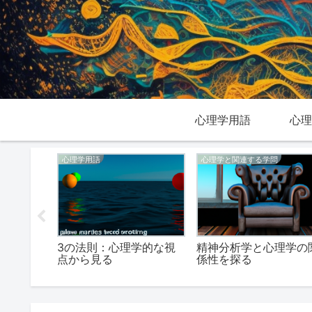
心理学用語
心理
心理学用語
心理学と関連する学問
観点から
3の法則：心理学的な視
精神分析学と心理学の
点から見る
係性を探る