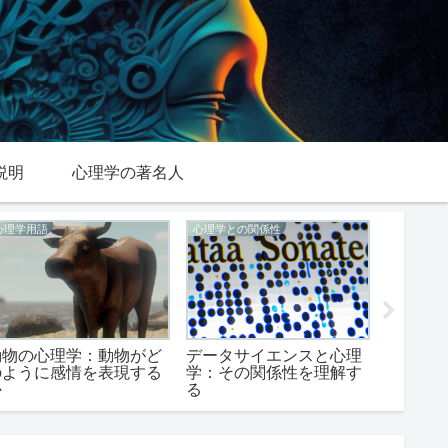
説明
心理学の著名人
心理学用語
心理学との関係性
行動を心
動物の心理学：動物がど
データサイエンスと心理
口を触
のように感情を表現する
学：その関係性を理解す
に解析
か
る