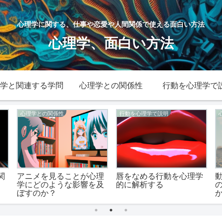
心理学に関する、仕事や恋愛や人間関係で使える面白い方法
心理学、面白い方法
学と関連する学問
心理学との関係性
行動を心理学で
心理学との関係性
行動を心理学で説明
関
アニメを見ることが心理
唇をなめる行動を心理学
学にどのような影響を及
的に解析する
ぼすのか？