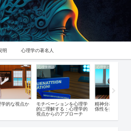
説明
心理学の著名人
心理学用語
心理学と関連する学問
行動を心
モチベーションを心理学
精神分析学と心理学の関
表情を
的に理解する：心理学的
係性を探る
る
視点からのアプローチ