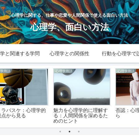
心理学に関する、仕事や恋愛や人間関係で使える面白い方法
心理学、面白い方法
学と関連する学問
心理学との関係性
行動を心理学で
心理学用語
心理学用語
的
魅力を心理学的に理解す
否認：心理学的な視点か
る：人間関係を深めるた
ら
めのヒント