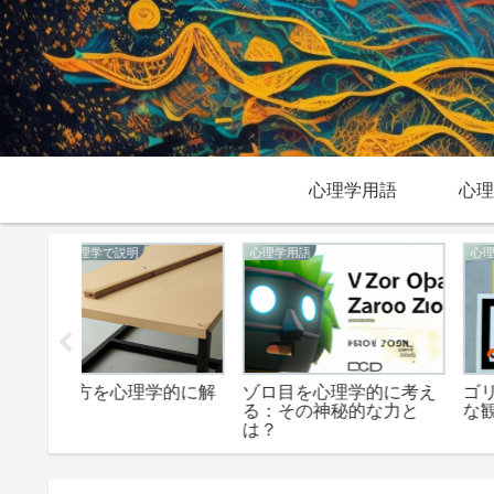
心理学用語
心理
心理学用語
心理学用語
学的に解
ゾロ目を心理学的に考え
ゴリラバスケ：心理学
る：その神秘的な力と
な観点から見る
は？