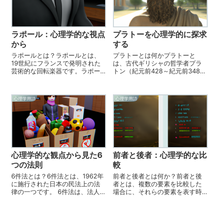
ラポール：心理学的な視点
プラトーを心理学的に探求
から
する
ラポールとは？ラポールとは、
プラトーとは何かプラトーと
19世紀にフランスで発明された
は、古代ギリシャの哲学者プラ
芸術的な回転楽器です。ラポー
トン（紀元前428～紀元前348
ルは、安定した支柱の上に支え
年）の思想のことを言います。
られる木製の円柱に、覆いをか
プラトンは、古代ギリシャのア
けた床を持つ楽器です。床に
テナイ哲学派を代表する哲学者
心理学用語
心理学用語
は、複数の細い板が異なる長さ
で、彼の思想は、ギリシャ哲学
で縦横に設置されています。こ
史の中で最も重要な位置を占め
れらの板には、弓...
ています。プラ...
心理学的な観点から見た6
前者と後者：心理学的な比
つの法則
較
6件法とは？6件法とは、1962年
前者と後者とは何か？前者と後
に施行された日本の民法上の法
者とは、複数の要素を比較した
律の一つです。 6件法は、法人
場合に、それらの要素を表す時
を設立する際に必要となる書類
に使用される言葉です。例えば
の作成と手続きを定めたもの
「AとBを比較した場合、前者は
で、法人を設立する際に必要と
Bの方が優れている」という文章