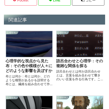
Pocket
LINE
コピー
関連記事
心理学用語
心理学用語
心理学的な視点から見た
語呂合わせと心理学：その
布：その色や模様が人々に
複雑な関係を探る
どのような影響を及ぼすか
語呂合わせとは何か語呂合わせ
とは、言葉を組み合わせて響き
布とは何か：布とは何か、どの
のいい言葉を作る行為です。こ
ような種類があるかを説明する
れは、文章の効果を高めるため
布とは、繊維を組み合わせて作
に使われる文体として、日本語
られた生地のことです。布は、
の特徴でもあります。語呂合わ
様々な種類があり、それぞれが
せは、日本語の発音を考慮し
特徴を持っています。布の種類
心理学用語
心理学用語
て、2つ以上の言葉を組み合わせ
としては、ナイロン、コット
る行為です。例え...
ン、ポリエステル、アクリルな
どがあります。ナイ...