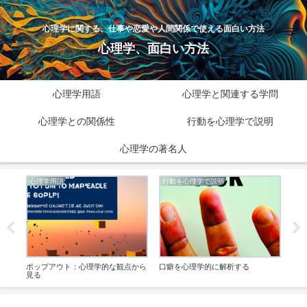
心理学に関する、仕事や恋愛や人間関係で使える面白い方法
心理学、面白い方法
心理学用語
心理学と関連する学問
心理学との関係性
行動を心理学で説明
心理学の著名人
心理学用語
行動を心理学で説明
心
解す
ポップアウト：心理学的な観点から
口癖を心理学的に解析する
プラ
ーチ
見る
よう