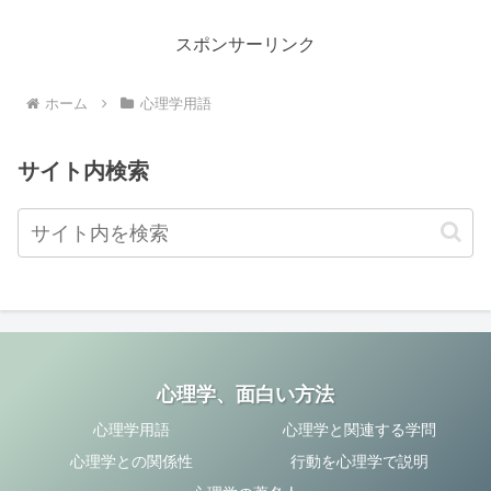
社会の状況が悪化した場合に、
は、物体が等速度直線運動を続
社会全体がそれを受け入れない
ける場合に、外力がない場合に
ために引き起こされる現象で
おいて、力は反作用力として互
スポンサーリンク
す。この現象は、社...
いに等しくなる...
ホーム
心理学用語
サイト内検索
心理学、面白い方法
心理学用語
心理学と関連する学問
心理学との関係性
行動を心理学で説明