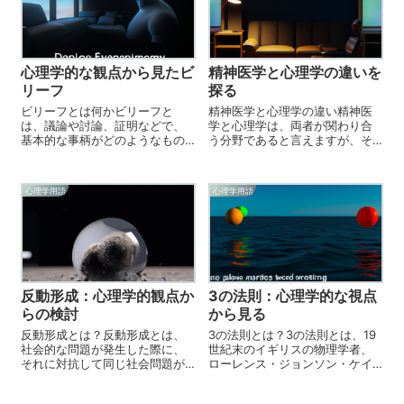
も、実験的な...
す。この状態は、睡...
心理学的な観点から見たビ
精神医学と心理学の違いを
リーフ
探る
ビリーフとは何かビリーフと
精神医学と心理学の違い精神医
は、議論や討論、証明などで、
学と心理学は、両者が関わり合
基本的な事柄がどのようなもの
う分野であると言えますが、そ
であるかを明確にしている考え
れぞれには独自の特徴がありま
方のことを指します。ビリーフ
す。精神医学とは、精神疾患を
は、議論の発端となる基本的な
理解、診断、治療するための医
心理学用語
心理学用語
理論のことで、議論を行う上で
学分野です。精神医学では、精
有効な根拠となります。ビリー
神疾患を診断するための評価ツ
フは、議論の中心と...
ールや治療法を使...
反動形成：心理学的観点か
3の法則：心理学的な視点
らの検討
から見る
反動形成とは？反動形成とは、
3の法則とは？3の法則とは、19
社会的な問題が発生した際に、
世紀末のイギリスの物理学者、
それに対抗して同じ社会問題が
ローレンス・ジョンソン・ケイ
悪化していく現象を指します。
ンによって導入された物理学の
反動形成とは、コミュニティや
基本的な規則です。この法則