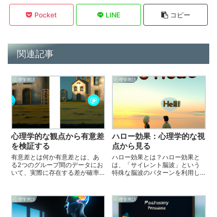
Pocket
LINE
コピー
関連記事
心理学用語
心理学用語
心理学的な観点から有意差
ハロー効果：心理学的な視
を検証する
点から見る
有意差とは何か有意差とは、あ
ハロー効果とは？ハロー効果と
る2つのグループ間のデータにお
は、「サイレント脳波」という
いて、実際に存在する差が確率
特殊な脳波のパターンを利用し
的に重要な値を持つということ
て、精神的な健康状態や集中力
を表す統計的概念です。2つのグ
を高めることを指します。サイ
ループ間のデータが有意差を持
レント脳波とは、非常に深い状
心理学用語
心理学用語
つということは、それらのデー
態にあるときに出現する、脳波
タが自然に生じた差というより
の周波数が低い状態を指しま