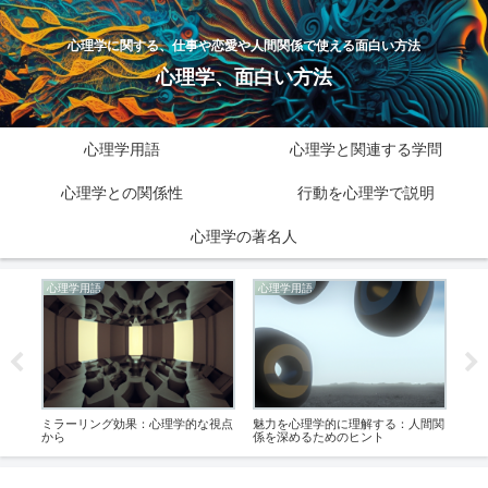
心理学に関する、仕事や恋愛や人間関係で使える面白い方法
心理学、面白い方法
心理学用語
心理学と関連する学問
心理学との関係性
行動を心理学で説明
心理学の著名人
心理学用語
心理学用語
心
の神
ミラーリング効果：心理学的な視点
魅力を心理学的に理解する：人間関
心理
から
係を深めるためのヒント